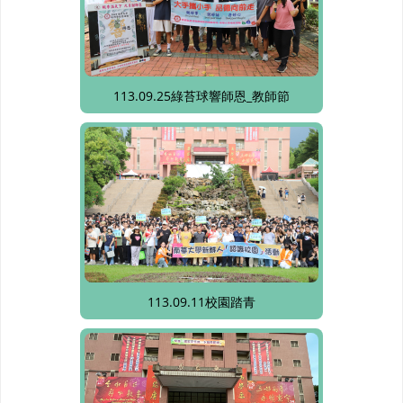
113.09.25綠苔球響師恩_教師節
113.09.11校園踏青